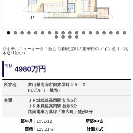
◎ホテルニューオータニ至近 ◎御旅屋町の繁華街のメイン通り（桐
木通り沿い）
価格
4980万円
所在地
富山県高岡市御旅屋町４５－２
F1ビル（一棟売）
交通
ＪＲ城端線高岡駅 徒歩5分
ＪＲ氷見線高岡駅 徒歩5分
路面電車万葉線「末広町」徒歩3分
築年月
1951/12
新築/中古
面積
129.21m²
計測方式