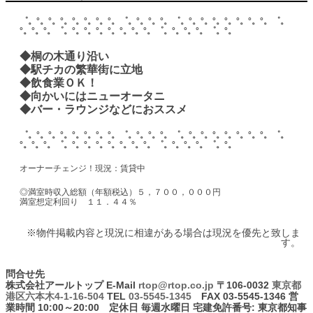
゜。°。°。°。°。°。°。°。゜。°。°。°。゜。°。°。°。°。°。°。°。゜。
°。°。°。゜。°。°。°。°。°。°。°。゜。°。°。°。゜。°。
◆桐の木通り沿い
◆駅チカの繁華街に立地
◆飲食業ＯＫ！
◆向かいにはニューオータニ
◆バー・ラウンジなどにおススメ
゜。°。°。°。°。°。°。°。゜。°。°。°。゜。°。°。°。°。°。°。°。゜。
°。°。°。゜。°。°。°。°。°。°。°。゜。°。°。°。゜。°。
オーナーチェンジ！現況：賃貸中
◎満室時収入総額（年額税込）５，７００，０００円
満室想定利回り １１．４４％
※物件掲載内容と現況に相違がある場合は現況を優先と致しま
す。
問合せ先
株式会社アールトップ
E-Mail
rtop@rtop.co.jp
〒106-0032
東京都
港区六本木4-1-16-504
TEL
03-5545-1345
FAX 03-5545-1346 営
業時間 10:00～20:00 定休日 毎週水曜日 宅建免許番号: 東京都知事