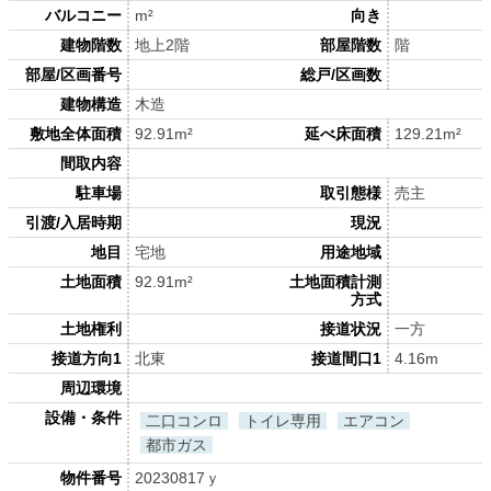
バルコニー
m²
向き
建物階数
地上2階
部屋階数
階
部屋/区画番号
総戸/区画数
建物構造
木造
敷地全体面積
92.91m²
延べ床面積
129.21m²
間取内容
駐車場
取引態様
売主
引渡/入居時期
現況
地目
宅地
用途地域
土地面積
92.91m²
土地面積計測
方式
土地権利
接道状況
一方
接道方向1
北東
接道間口1
4.16m
周辺環境
設備・条件
二口コンロ
トイレ専用
エアコン
都市ガス
物件番号
20230817ｙ