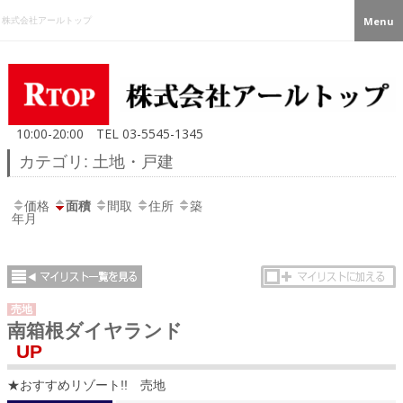
株式会社アールトップ
Menu
10:00-20:00
TEL
03-5545-1345
カテゴリ: 土地・戸建
価格
面積
間取
住所
築
年月
売地
南箱根ダイヤランド
UP
★おすすめリゾート!! 売地