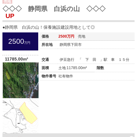
売地
◇◇◇ 静岡県 白浜の山 ◇◇◇
UP
●静岡県 白浜の山！保養施設建設用地として◎
価格
2500万円
売地
2500
万円
所在地
静岡県下田市
11785.00m²
交通
伊豆急行 「 下 田 」駅 車 １５分
面積
土地:11785.00m²
階数
物件番号
社有物件