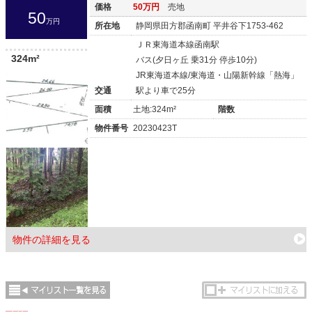
価格
50万円
売地
50
万円
所在地
静岡県田方郡函南町 平井谷下1753-462
ＪＲ東海道本線函南駅
324m²
バス(夕日ヶ丘 乗31分 停歩10分)
JR東海道本線/東海道・山陽新幹線「熱海」
交通
駅より車で25分
面積
土地:324m²
階数
物件番号
20230423T
物件の詳細を見る