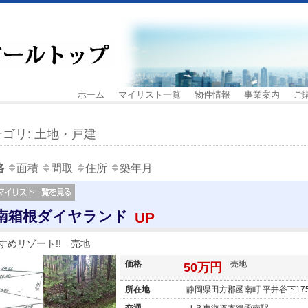
ホーム
マイリスト一覧
物件情報
事業案内
ご
ゴリ: 土地・戸建
格
面積
間取
住所
築年月
南箱根ダイヤランド
UP
すめリゾート!! 売地
価格
売地
50万円
所在地
静岡県田方郡函南町 平井谷下1753
交通
ＪＲ東海道本線函南駅