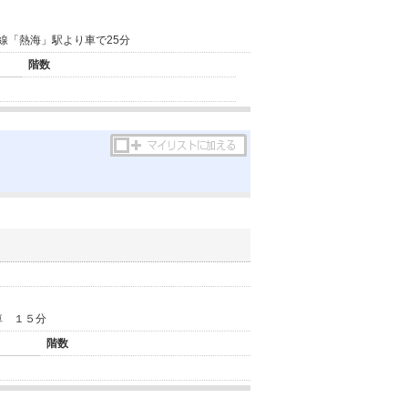
線「熱海」駅より車で25分
階数
車 １５分
階数