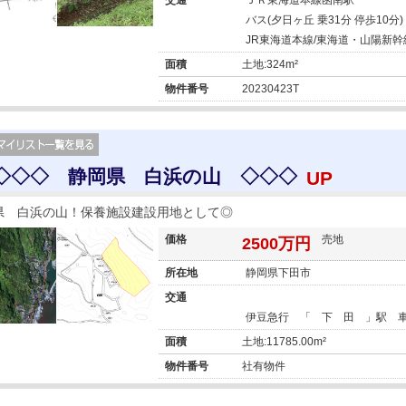
バス(夕日ヶ丘 乗31分 停歩10分)
JR東海道本線/東海道・山陽新幹
面積
土地:324m²
物件番号
20230423T
◇◇◇ 静岡県 白浜の山 ◇◇◇
UP
県 白浜の山！保養施設建設用地として◎
価格
売地
2500万円
所在地
静岡県下田市
交通
伊豆急行 「 下 田 」駅 
面積
土地:11785.00m²
物件番号
社有物件